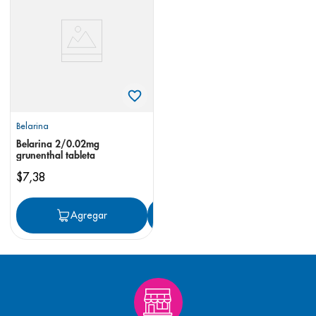
8
.
desodorante
9
.
pediasure
10
.
panolini
Belarina
Belarina 2/0.02mg
grunenthal tableta
$
7
,
38
Agregar
Agregar