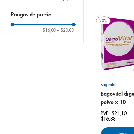
9
.
pediasure
10
.
panolini
Rangos de precio
20
%
$16,00
–
$20,00
Bagovital
Bagovital dige
polvo x 10
PVP:
$
21
,
10
$
16
,
88