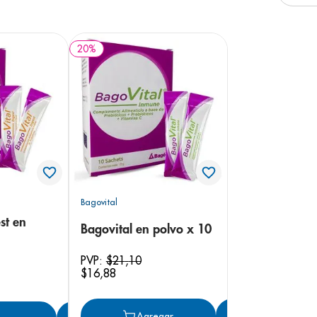
20
%
Bagovital
st en
Bagovital en polvo x 10
PVP:
$
21
,
10
$
16
,
88
Agregar
Agregar