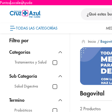
Puntos
Locales
Ayuda
¿Qué estas busca
TODAS LAS CATEGORÍAS
ME
términos
Bagovit
1
.
protector so
2
.
pañales
3
.
eucerin
Tratamientos y Salud
4
.
cerave
5
.
nivea
Salud Digestiva
6
.
bioderma
Bagovital
7
.
shampoo
8
.
desodorant
2
Productos
Probióticos