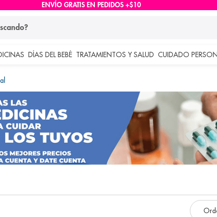
ENVÍO GRATIS EN PEDIDOS +$10
ndo?
DICINAS
DÍAS DEL BEBÉ
TRATAMIENTOS Y SALUD
CUIDADO PERSON
 más buscados
al
lar
e