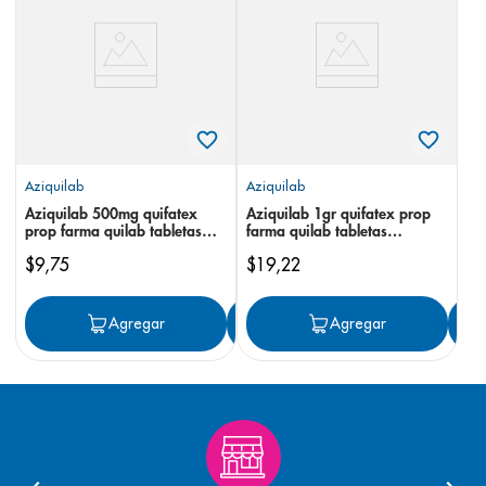
8
.
pediasure
9
.
panolini
10
.
prueba embarazo
Aziquilab
Aziquilab
Aziquilab 500mg quifatex
Aziquilab 1gr quifatex prop
prop farma quilab tabletas
farma quilab tabletas
recubiertas
recubiertas
$
9
,
75
$
19
,
22
Agregar
Agregar
Agregar