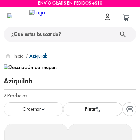
ENVÍO GRATIS EN PEDIDOS +$10
¿Qué estas buscando?
términos más buscados
Aziquilab
1
.
protector solar
Aziquilab
2
.
pañales
3
.
eucerin
2
Productos
4
.
cerave
5
.
nivea
6
.
shampoo
7
.
bioderma