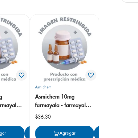
e
Asmichem
g
Asmichem 10mg
armayala
farmayala - farmayala
nja
tabletas recubiertas
$
36
,
30
gar
Agregar
Agregar
Agregar