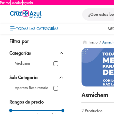
Puntos
Locales
Ayuda
¿Qué estas busca
TODAS LAS CATEGORÍAS
ME
términos
Asmic
1
.
protector so
2
.
pañales
3
.
eucerin
Medicinas
4
.
cerave
5
.
nivea
Aparato Respiratorio
6
.
shampoo
Asmichem
7
.
bioderma
Rangos de precio
8
.
panolini
2
Productos