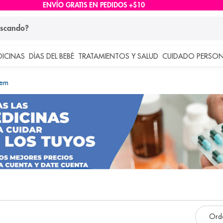
ENVÍO GRATIS EN PEDIDOS +$10
ndo?
DICINAS
DÍAS DEL BEBÉ
TRATAMIENTOS Y SALUD
CUIDADO PERSON
 más buscados
hem
lar