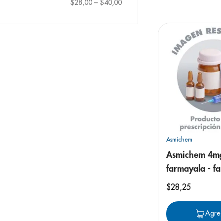
9
.
pediasure
$28,00
–
$40,00
10
.
desodorant
Asmichem
Asmichem 4m
farmayala - f
en polvo nara
$
28
,
25
Agre