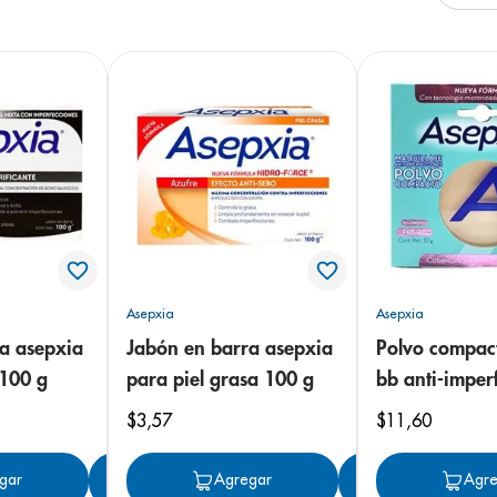
arazo
Asepxia
Asepxia
a asepxia
Jabón en barra asepxia
Polvo compac
 100 g
para piel grasa 100 g
bb anti-imper
fps 15 claro 
$
3
,
57
$
11
,
60
gar
Agregar
Agregar
Agregar
Agre