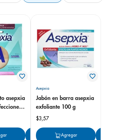
Asepxia
to asepxia
Jabón en barra asepxia
fecciones
exfoliante 100 g
mate 10 g
$
3
,
57
gar
Agregar
Agregar
Agregar