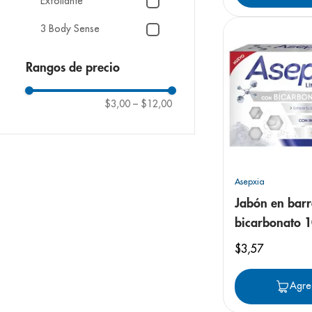
Exfoliante
3 Body Sense
Rangos de precio
$3,00
–
$12,00
Asepxia
Jabón en barr
bicarbonato 1
$
3
,
57
Agre