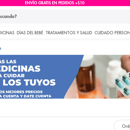
ENVÍO GRATIS EN PEDIDOS +$10
ndo?
DICINAS
DÍAS DEL BEBÉ
TRATAMIENTOS Y SALUD
CUIDADO PERSON
 más buscados
a
lar