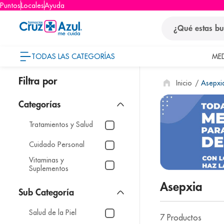
Puntos
Locales
Ayuda
¿Qué estas busca
TODAS LAS CATEGORÍAS
ME
términos
Asepxi
1
.
protector so
2
.
pañales
3
.
eucerin
Tratamientos y Salud
4
.
cerave
Cuidado Personal
5
.
nivea
Vitaminas y
Suplementos
6
.
shampoo
Asepxia
7
.
bioderma
8
.
pediasure
Salud de la Piel
7
Productos