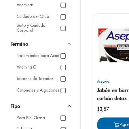
9
.
panolini
Vitaminas
10
.
prueba emb
Cuidado del Oído
Baño y Cuidado
Corporal
Tratamientos para Acné
Vitamina C
Jabones de Tocador
Asepxia
Cotonetes y Algodones
Jabón en barr
carbón detox
Tipo
$
3
,
57
Para Piel Grasa
Agre