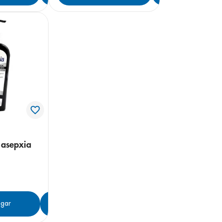
 asepxia
gar
Agregar