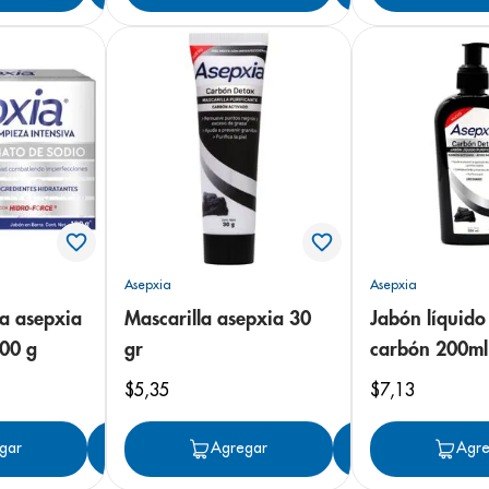
Asepxia
Asepxia
a asepxia
Mascarilla asepxia 30
Jabón líquido
00 g
gr
carbón 200ml
$
5
,
35
$
7
,
13
gar
Agregar
Agregar
Agregar
Agre