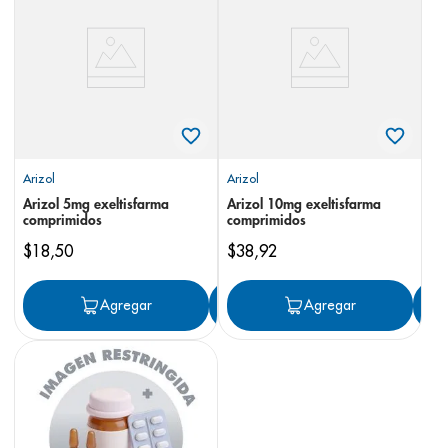
8
.
panolini
9
.
pediasure
10
.
desodorante
Arizol
Arizol
Arizol 5mg exeltisfarma
Arizol 10mg exeltisfarma
comprimidos
comprimidos
$
18
,
50
$
38
,
92
Agregar
Agregar
Agregar