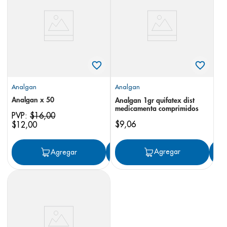
8
.
panolini
9
.
pediasure
10
.
desodorante
Analgan
Analgan
Analgan x 50
Analgan 1gr quifatex dist
medicamenta comprimidos
PVP:
$
16
,
00
$
9
,
06
$
12
,
00
Agregar
Agregar
Agregar