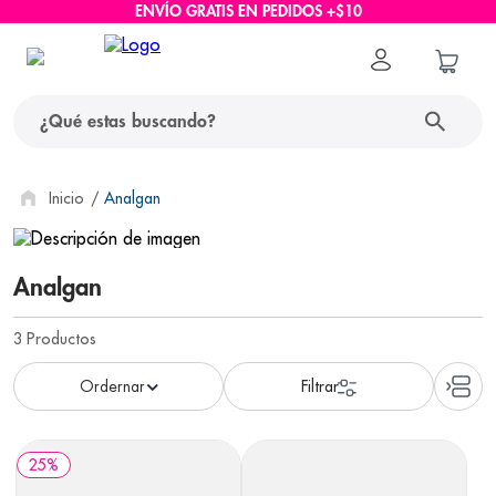
ENVÍO GRATIS EN PEDIDOS +$10
¿Qué estas buscando?
términos más buscados
Analgan
1
.
protector solar
Analgan
2
.
pañales
3
.
eucerin
3
Productos
4
.
cerave
5
.
nivea
6
.
shampoo
25
%
7
.
bioderma