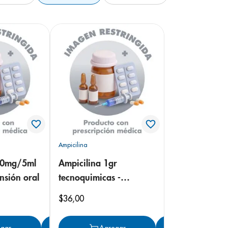
Ampicilina
50mg/5ml
Ampicilina 1gr
nsión oral
tecnoquimicas -
genericos tableta
$
36
,
00