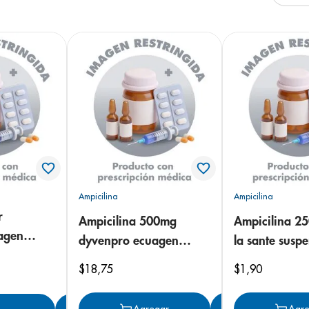
e
Ampicilina
Ampicilina
r
Ampicilina 500mg
Ampicilina 2
agen
dyvenpro ecuagen
la sante suspe
cápsulas
$
18
,
75
$
1
,
90