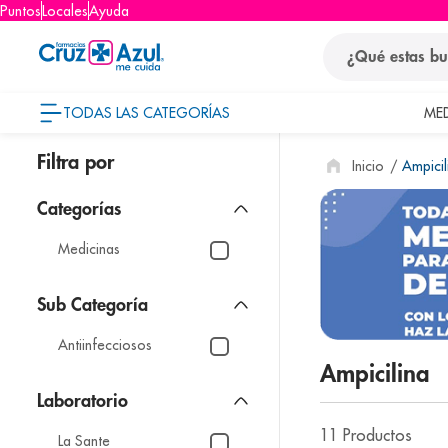
Puntos
Locales
Ayuda
¿Qué estas busca
TODAS LAS CATEGORÍAS
ME
términos
Ampicil
1
.
protector so
2
.
pañales
3
.
eucerin
Medicinas
4
.
cerave
5
.
nivea
Antiinfecciosos
6
.
shampoo
Ampicilina
7
.
bioderma
Laboratorio
8
.
panolini
11
Productos
La Sante