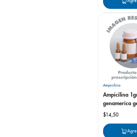
Agre
Ampicilina
Ampicilina 1g
genamerica g
ampollas inye
$
14
,
50
Agre