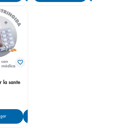
r la sante
gar
Agregar