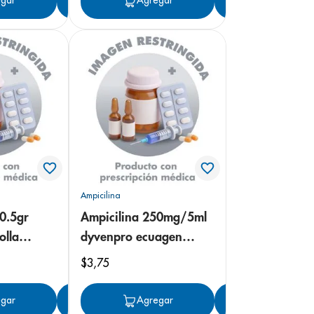
gar
Agregar
Agregar
Agregar
Ampicilina
0.5gr
Ampicilina 250mg/5ml
olla
dyvenpro ecuagen
suspensión
$
3
,
75
gar
Agregar
Agregar
Agregar