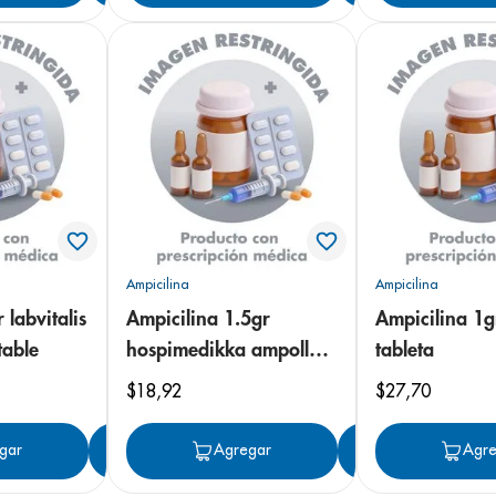
Ampicilina
Ampicilina
 labvitalis
Ampicilina 1.5gr
Ampicilina 1g
table
hospimedikka ampolla
tableta
inyectable
$
18
,
92
$
27
,
70
gar
Agregar
Agregar
Agregar
Agre