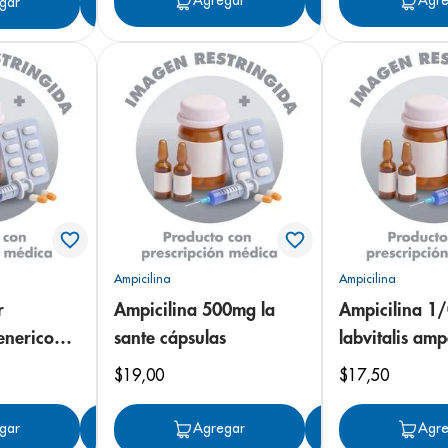
Agregar
Agregar
Agre
gar
Agregar
Ampicilina
Ampicilina
r
Ampicilina 500mg la
Ampicilina 1/
enerico
sante cápsulas
labvitalis amp
ctables
inyectable
$
19
,
00
$
17
,
50
gar
Agregar
Agregar
Agregar
Agre