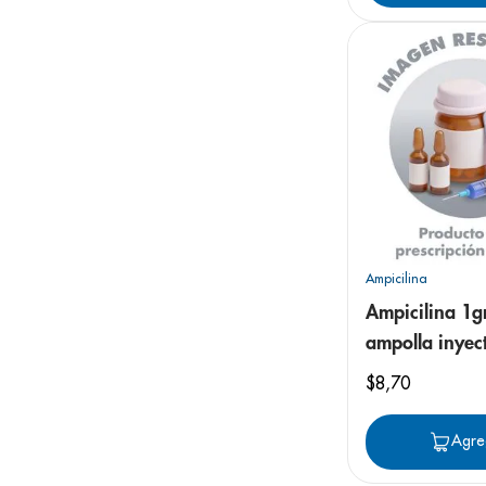
Ampicilina
Ampicilina 1gr
ampolla inyec
$
8
,
70
Agre