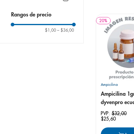
9
.
pediasure
10
.
desodorant
Rangos de precio
20
%
$1,00
–
$36,00
Ampicilina
Ampicilina 1g
dyvenpro ecu
tableta
PVP:
$
32
,
00
$
25
,
60