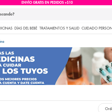
ENVÍO GRATIS EN PEDIDOS +$10
ndo?
DICINAS
DÍAS DEL BEBÉ
TRATAMIENTOS Y SALUD
CUIDADO PERSON
 más buscados
ina
lar