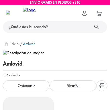
ENVÍO GRATIS EN PEDIDOS +$10
¿Qué estas buscando?
términos más buscados
Amlovid
1
.
protector solar
Amlovid
2
.
pañales
3
.
eucerin
1
Producto
4
.
cerave
5
.
nivea
6
.
bioderma
7
.
shampoo