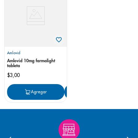
8
.
pediasure
9
.
panolini
10
.
prueba embarazo
Amlovid
Amlovid 10mg farmalight
tableta
$
3
,
00
Agregar
Agregar