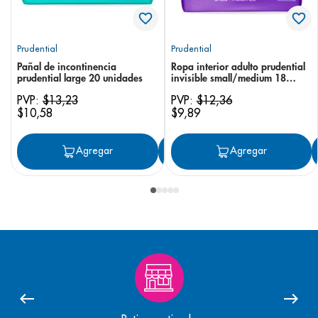
Prudential
Prudential
Pañal de incontinencia
Ropa interior adulto prudential
prudential large 20 unidades
invisible small/medium 18
unidades
PVP:
$
13
,
23
PVP:
$
12
,
36
$
10
,
58
$
9
,
89
Agregar
Agregar
Agregar