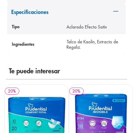
8
.
panolini
Especificaciones
9
.
pediasure
Aclarado Efecto Satín
10
.
Tipo
desodorante
Talco de Kaolín, Extracto de
Ingredientes
Regaliz.
Te puede interesar
20
%
20
%