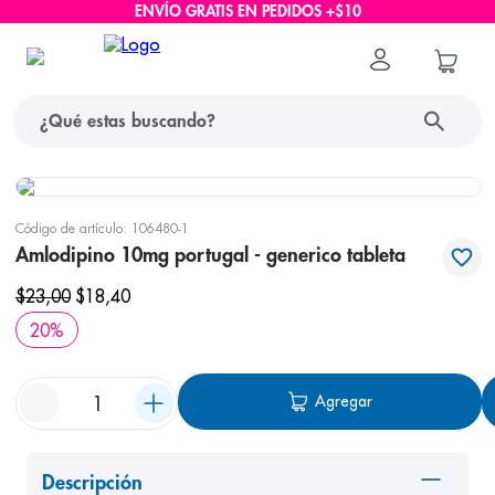
ENVÍO GRATIS EN PEDIDOS +$10
¿Qué estas buscando?
términos más buscados
Código de artículo
:
106480-1
1
.
protector solar
Amlodipino 10mg portugal - generico tableta
2
.
pañales
$
23
,
00
$
18
,
40
3
.
eucerin
20
%
4
.
cerave
Agregar
5
.
nivea
6
.
shampoo
7
.
bioderma
Descripción