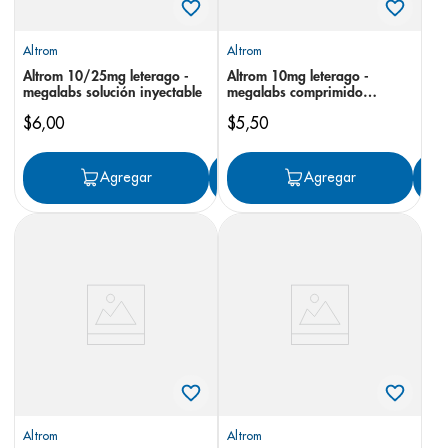
Altrom
Altrom
Altrom 10/25mg leterago -
Altrom 10mg leterago -
megalabs solución inyectable
megalabs comprimido
sublingual
$
6
,
00
$
5
,
50
Agregar
Agregar
Agregar
Altrom
Altrom