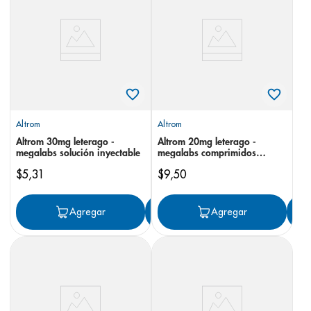
8
.
pediasure
9
.
panolini
10
.
prueba embarazo
Altrom
Altrom
Altrom 30mg leterago -
Altrom 20mg leterago -
megalabs solución inyectable
megalabs comprimidos
recubiertos
$
5
,
31
$
9
,
50
Agregar
Agregar
Agregar