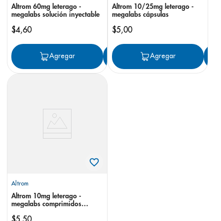
Altrom 60mg leterago -
Altrom 10/25mg leterago -
megalabs solución inyectable
megalabs cápsulas
$
4
,
60
$
5
,
00
Agregar
Agregar
Agregar
Altrom
Altrom 10mg leterago -
megalabs comprimidos
recubiertos
$
5
,
50