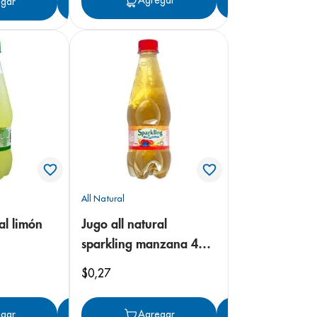
Agregar
Agregar
gar
Agregar
All Natural
al limón
Jugo all natural
sparkling manzana 400
ml
$
0
,
27
gar
Agregar
Agregar
Agregar