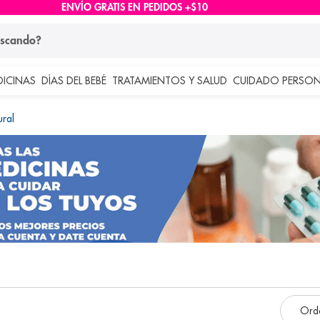
ENVÍO GRATIS EN PEDIDOS +$10
ndo?
DICINAS
DÍAS DEL BEBÉ
TRATAMIENTOS Y SALUD
CUIDADO PERSON
 más buscados
ural
lar