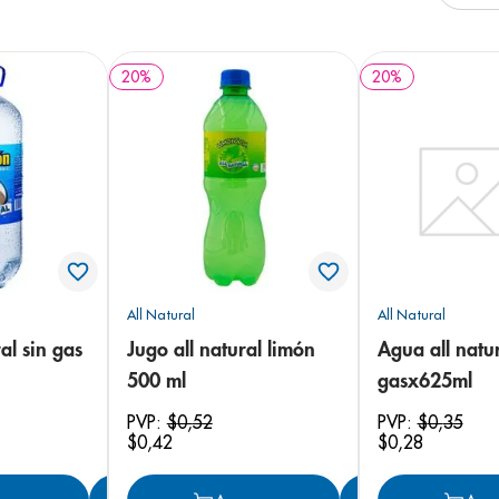
e
20
%
20
%
All Natural
All Natural
al sin gas
Jugo all natural limón
Agua all natur
500 ml
gasx625ml
PVP:
$
0
,
52
PVP:
$
0
,
35
$
0
,
42
$
0
,
28