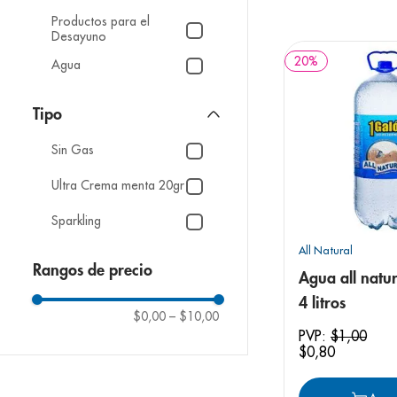
9
.
pediasure
Productos para el
10
.
desodorant
Desayuno
20
%
Agua
Tipo
Sin Gas
Ultra Crema menta 20gr
Sparkling
All Natural
Rangos de precio
Agua all natur
4 litros
$0,00
–
$10,00
PVP:
$
1
,
00
$
0
,
80