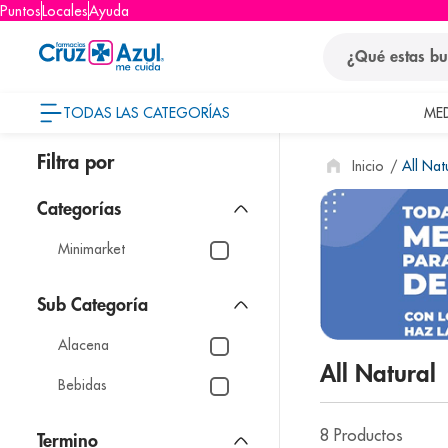
Puntos
Locales
Ayuda
¿Qué estas busca
TODAS LAS CATEGORÍAS
ME
términos
All Nat
1
.
protector so
2
.
pañales
3
.
eucerin
Minimarket
4
.
cerave
5
.
nivea
Alacena
6
.
shampoo
All Natural
7
.
bioderma
Bebidas
8
.
panolini
8
Productos