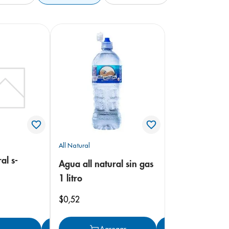
All Natural
al s-
Agua all natural sin gas
1 litro
$
0
,
52