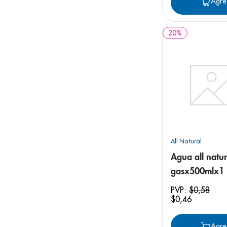
Agre
20
%
All Natural
Agua all natur
gasx500mlx1
PVP:
$
0
,
58
$
0
,
46
Agre