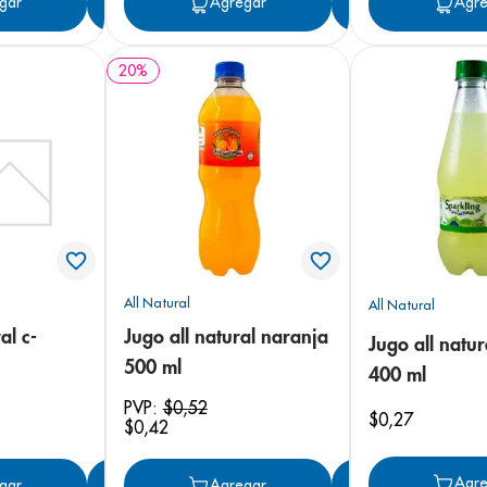
gar
Agregar
Agregar
Agregar
Agre
20
%
All Natural
All Natural
al c-
Jugo all natural naranja
Jugo all natur
500 ml
400 ml
PVP:
$
0
,
52
$
0
,
27
$
0
,
42
Agre
gar
Agregar
Agregar
Agregar