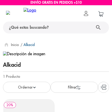
ENVÍO GRATIS EN PEDIDOS +$10
¿Qué estas buscando?
términos más buscados
Alkacid
1
.
protector solar
Alkacid
2
.
pañales
3
.
eucerin
1
Producto
4
.
cerave
5
.
nivea
6
.
shampoo
20
%
7
.
bioderma