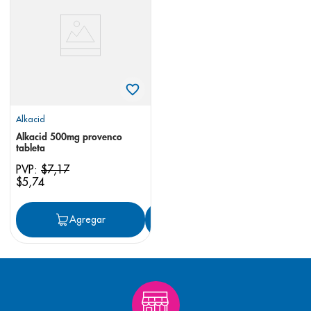
8
.
panolini
9
.
pediasure
10
.
desodorante
Alkacid
Alkacid 500mg provenco
tableta
PVP:
$
7
,
17
$
5
,
74
Agregar
Agregar