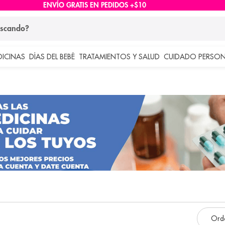
ENVÍO GRATIS EN PEDIDOS +$10
ndo?
DICINAS
DÍAS DEL BEBÉ
TRATAMIENTOS Y SALUD
CUIDADO PERSON
 más buscados
lar
e