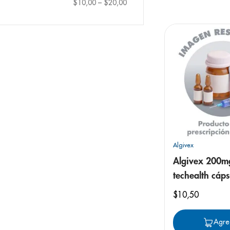
9
.
pediasure
$10,00
–
$20,00
10
.
panolini
Algivex
Algivex 200m
techealth cáps
$
10
,
50
Agre