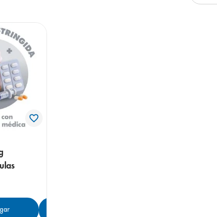
g
ulas
gar
Agregar