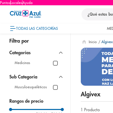
Puntos
Locales
Ayuda
¿Qué estas busca
TODAS LAS CATEGORÍAS
ME
términos
Algivex
1
.
protector so
2
.
pañales
3
.
eucerin
Medicinas
4
.
cerave
5
.
nivea
Musculoesqueléticos
6
.
bioderma
Algivex
7
.
shampoo
Rangos de precio
8
.
desodorant
1
Producto