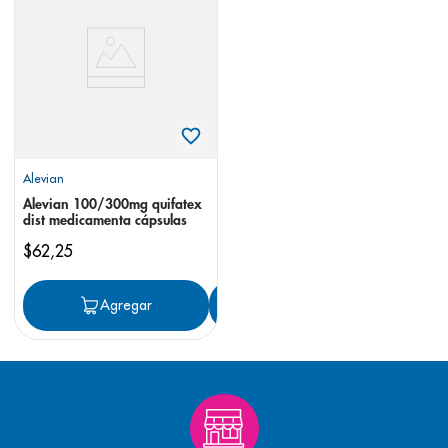
8
.
pediasure
9
.
panolini
10
.
prueba embarazo
Alevian
Alevian 100/300mg quifatex
dist medicamenta cápsulas
$
62
,
25
Agregar
Agregar