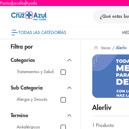
Puntos
Locales
Ayuda
¿Qué estas busca
TODAS LAS CATEGORÍAS
ME
términos
Alerliv
1
.
protector so
2
.
pañales
3
.
eucerin
Tratamientos y Salud
4
.
cerave
5
.
nivea
Alergia y Sinusitis
6
.
bioderma
Alerliv
7
.
shampoo
8
.
pediasure
1
Producto
Antialérgicos