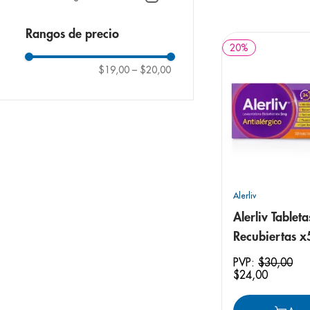
9
.
panolini
10
.
prueba emb
Rangos de precio
20
%
$19,00
–
$20,00
Alerliv
Alerliv Tableta
Recubiertas 
PVP:
$
30
,
00
$
24
,
00