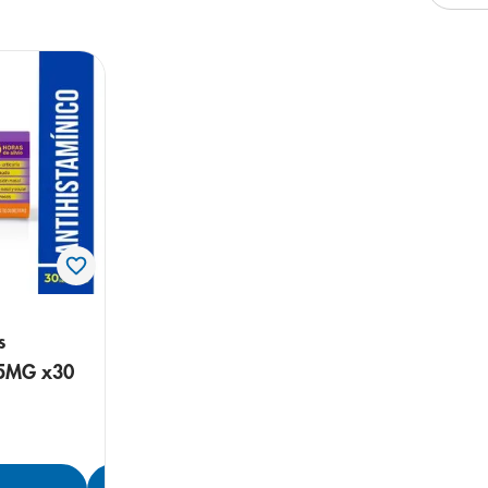
arazo
s
x5MG x30