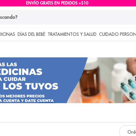
ENVÍO GRATIS EN PEDIDOS +$10
ndo?
DICINAS
DÍAS DEL BEBÉ
TRATAMIENTOS Y SALUD
CUIDADO PERSON
 más buscados
lar