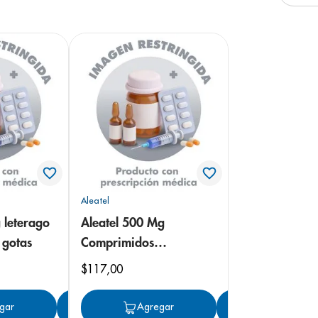
Aleatel
 leterago
Aleatel 500 Mg
 gotas
Comprimidos
Recubiertos x30
$
117
,
00
gar
Agregar
Agregar
Agregar