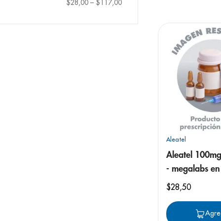
9
.
pediasure
$28,00
–
$117,00
10
.
panolini
Aleatel
Aleatel 100mg
- megalabs en
$
28
,
50
Agre