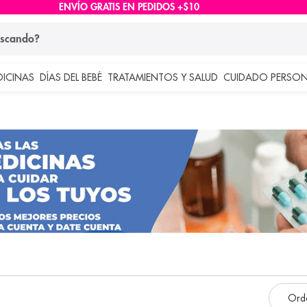
ENVÍO GRATIS EN PEDIDOS +$10
ndo?
DICINAS
DÍAS DEL BEBÉ
TRATAMIENTOS Y SALUD
CUIDADO PERSON
 más buscados
lar
e