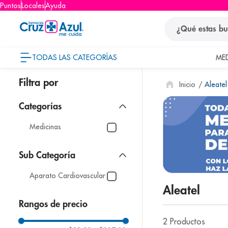
Puntos
Locales
Ayuda
¿Qué estas busca
TODAS LAS CATEGORÍAS
ME
términos
Aleatel
1
.
protector so
2
.
pañales
3
.
eucerin
Medicinas
4
.
cerave
5
.
nivea
Aparato Cardiovascular
6
.
bioderma
Aleatel
7
.
shampoo
Rangos de precio
8
.
desodorant
2
Productos