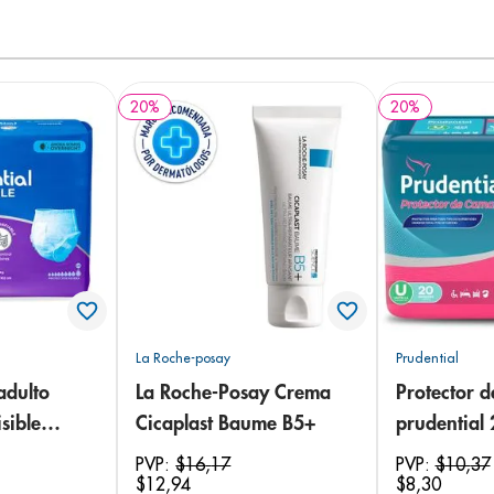
20
%
20
%
La Roche-posay
Prudential
adulto
La Roche-Posay Crema
Protector 
sible
Cicaplast Baume B5+
prudential
 18
PVP:
$
16
,
17
PVP:
$
10
,
37
$
12
,
94
$
8
,
30