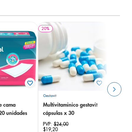
20
%
Gestavit
de cama
Multivitaminico gestavit
 20 unidades
cápsulas x 30
PVP:
$
24
,
00
$
19
,
20