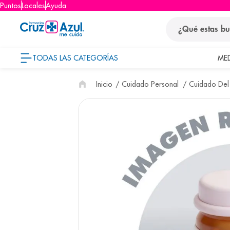
Puntos
Locales
Ayuda
¿Qué estas busca
TODAS LAS CATEGORÍAS
ME
términos
Cuidado Personal
Cuidado Del
1
.
protector so
2
.
pañales
3
.
eucerin
4
.
cerave
5
.
nivea
6
.
bioderma
7
.
shampoo
8
.
desodorant