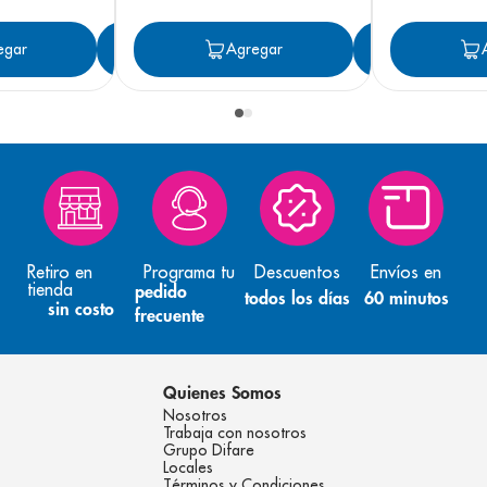
egar
Agregar
Agregar
Agreg
Retiro en
Programa tu
Descuentos
Envíos en
tienda
pedido
todos los días
60 minutos
sin costo
frecuente
Quienes Somos
Nosotros
Trabaja con nosotros
Grupo Difare
Locales
Términos y Condiciones