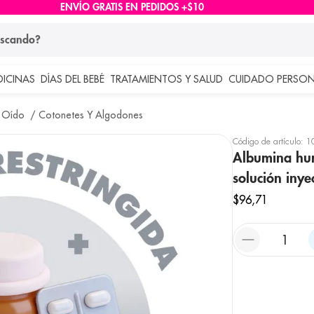
ENVÍO GRATIS EN PEDIDOS +$10
ndo?
DICINAS
DÍAS DEL BEBÉ
TRATAMIENTOS Y SALUD
CUIDADO PERSON
 más buscados
 Oído
Cotonetes Y Algodones
lar
Código de artículo
:
1
Albumina hu
solución inye
$
96
,
71
e