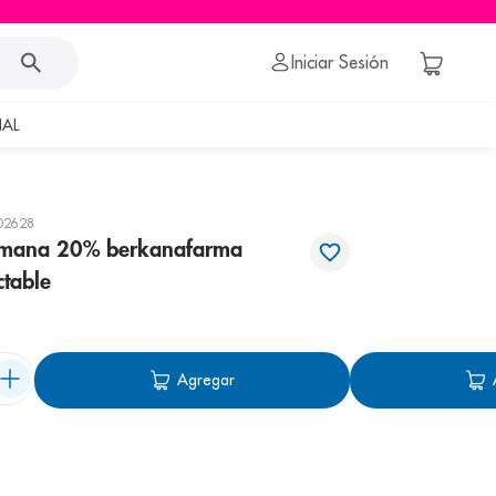
Iniciar Sesión
AL
02628
mana 20% berkanafarma
ctable
Agregar