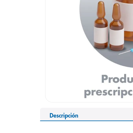
9
.
pediasure
10
.
panolini
Descripción