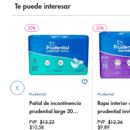
Te puede interesar
20
%
20
%
Prudential
Prudential
Pañal de incontinencia
Ropa interior 
prudential large 20
prudential invi
unidades
small/medium
PVP:
$
13
,
23
PVP:
$
12
,
36
$
10
,
58
$
9
,
89
unidades