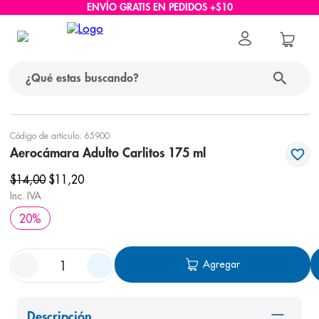
ENVÍO GRATIS EN PEDIDOS +$10
¿Qué estas buscando?
términos más buscados
Código de artículo
:
65900
Aerocámara Adulto Carlitos 175 ml
1
.
protector solar
$
14
,
00
$
11
,
20
2
.
pañales
Inc. IVA
3
.
eucerin
20
%
4
.
cerave
5
.
nivea
Agregar
6
.
bioderma
7
.
shampoo
Descripción