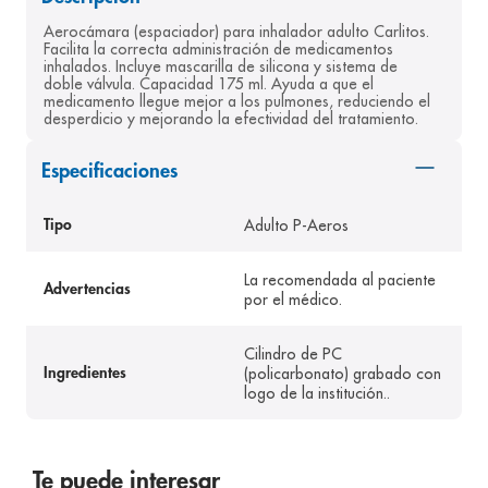
8
.
pediasure
Aerocámara (espaciador) para inhalador adulto Carlitos. 
Facilita la correcta administración de medicamentos 
9
.
panolini
inhalados. Incluye mascarilla de silicona y sistema de 
doble válvula. Capacidad 175 ml. Ayuda a que el 
10
.
prueba embarazo
medicamento llegue mejor a los pulmones, reduciendo el 
desperdicio y mejorando la efectividad del tratamiento.
Especificaciones
Adulto P-Aeros
Tipo
La recomendada al paciente
Advertencias
por el médico.
Cilindro de PC
(policarbonato) grabado con
Ingredientes
logo de la institución..
Te puede interesar