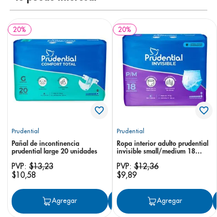
20
%
20
%
Prudential
Prudential
Pañal de incontinencia
Ropa interior adulto prudential
prudential large 20 unidades
invisible small/medium 18
unidades
PVP:
$
13
,
23
PVP:
$
12
,
36
$
10
,
58
$
9
,
89
Agregar
Agregar
Agregar