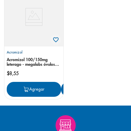
8
.
pediasure
9
.
panolini
10
.
prueba embarazo
Acromizol
Acromizol 100/150mg
leterago - megalabs óvulos
plus
$
8
,
55
Agregar
Agregar