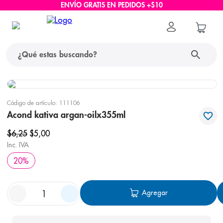
ENVÍO GRATIS EN PEDIDOS +$10
¿Qué estas buscando?
términos más buscados
Código de artículo
:
111106
1
.
protector solar
Acond kativa argan-oilx355ml
2
.
pañales
$
6
,
25
$
5
,
00
Inc. IVA
3
.
eucerin
20
%
4
.
cerave
5
.
nivea
Agregar
6
.
shampoo
7
.
bioderma