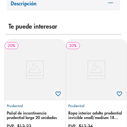
Descripción
8
.
panolini
9
.
pediasure
10
.
Te puede interesar
prueba embarazo
20
%
20
%
Prudential
Prudential
Pañal de incontinencia
Ropa interior adulto prudential
prudential large 20 unidades
invisible small/medium 18
unidades
PVP:
$
13
,
23
PVP:
$
12
,
36