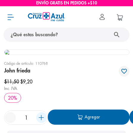
ENVÍO GRATIS EN PEDIDOS +$10
¿Qué estas buscando?
términos más buscados
Código de artículo
:
110768
1
.
protector solar
John frieda
2
.
pañales
$
11
,
50
$
9
,
20
3
.
eucerin
Inc. IVA
20
%
4
.
cerave
5
.
nivea
Agregar
6
.
shampoo
7
.
bioderma