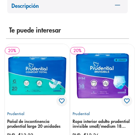
Descripción
8
.
panolini
9
.
pediasure
10
.
desodorante
Te puede interesar
20
%
20
%
Prudential
Prudential
Pañal de incontinencia
Ropa interior adulto prudential
prudential large 20 unidades
invisible small/medium 18
unidades