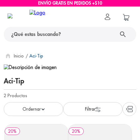
ENVÍO GRATIS EN PEDIDOS +$10
¿Qué estas buscando?
términos más buscados
Aci-Tip
1
.
protector solar
Aci-Tip
2
.
pañales
3
.
eucerin
2
Productos
4
.
cerave
5
.
nivea
6
.
shampoo
20
%
20
%
7
.
bioderma