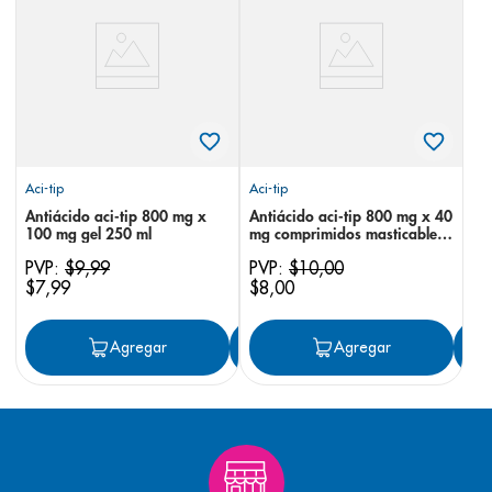
8
.
panolini
9
.
pediasure
10
.
desodorante
Aci-tip
Aci-tip
Antiácido aci-tip 800 mg x
Antiácido aci-tip 800 mg x 40
100 mg gel 250 ml
mg comprimidos masticables
x 20
PVP:
$
9
,
99
PVP:
$
10
,
00
$
7
,
99
$
8
,
00
Agregar
Agregar
Agregar