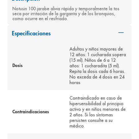
8
.
pediasure
Notusin 100 jarabe alivia rápida y temporalmente la tos 
seca por irritación de la garganta y de los bronquios, 
9
.
panolini
como ocurre en el resfriado.
10
.
prueba embarazo
Especificaciones
Adultos y niños mayores de
12 años: 1 cucharada sopera
(15 ml). Niños de 6 a 12
años: 1 cucharadita (5 ml).
Dosis
Repita la dosis cada 6 horas.
No exceda de 4 dosis en 24
horas
Contraindicado en caso de
hipersensibilidad al principio
activo y en niños menores de
Contraindicaciones
2 años. Si los síntomas
persisten consulte a su
médico.