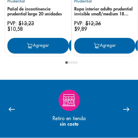
Prudential
Prudential
Pañal de incontinencia
Ropa interior adulto prudential
prudential large 20 unidades
invisible small/medium 18
unidades
PVP:
$
13
,
23
PVP:
$
12
,
36
$
10
,
58
$
9
,
89
Agregar
Agregar
Agregar
Retiro en tienda
sin costo