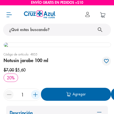
ENVÍO GRATIS EN PEDIDOS +$10
¿Qué estas buscando?
términos más buscados
Código de artículo
:
4855
1
.
protector solar
Notusin jarabe 100 ml
2
.
pañales
$
7
,
00
$
5
,
60
3
.
eucerin
20
%
4
.
cerave
5
.
nivea
Agregar
6
.
bioderma
7
.
shampoo
Descripción