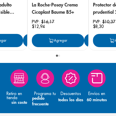
adulto
La Roche-Posay Crema
Protector 
sible
Cicaplast Baume B5+
prudential
 18
PVP:
$
16
,
17
PVP:
$
10
,
37
$
12
,
94
$
8
,
30
egar
Agregar
Agregar
Agreg
Retiro en
Programa tu
Descuentos
Envíos en
tienda
pedido
todos los días
60 minutos
sin costo
frecuente