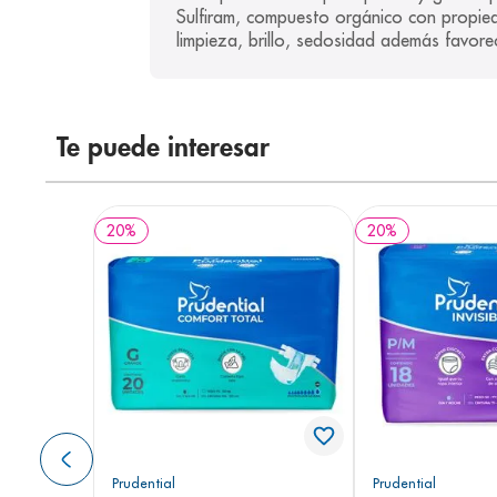
Sulfiram, compuesto orgánico con propieda
limpieza, brillo, sedosidad además favore
Te puede interesar
20
%
20
%
Prudential
Prudential