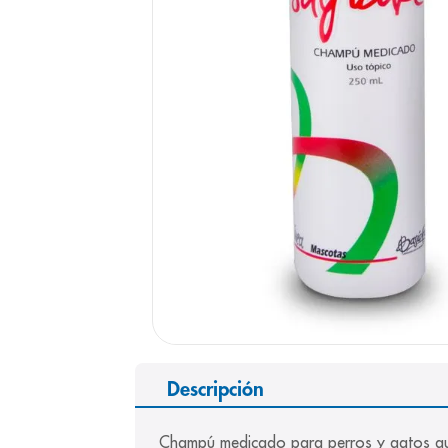
9
.
pediasure
10
.
desodorant
Descripción
Champú medicado para perros y gatos que 