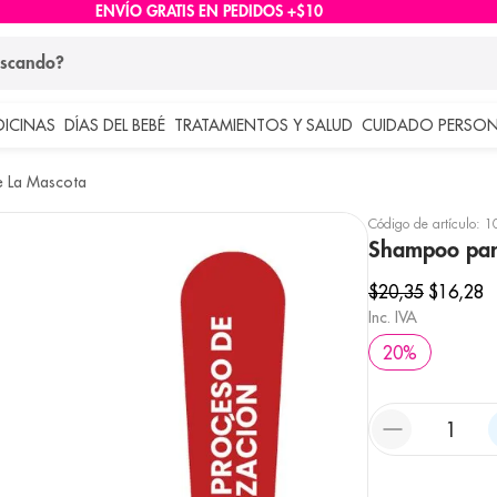
ENVÍO GRATIS EN PEDIDOS +$10
ndo?
DICINAS
DÍAS DEL BEBÉ
TRATAMIENTOS Y SALUD
CUIDADO PERSON
 más buscados
 La Mascota
lar
Código de artículo
:
1
Shampoo para
$
20
,
35
$
16
,
28
Inc. IVA
20
%