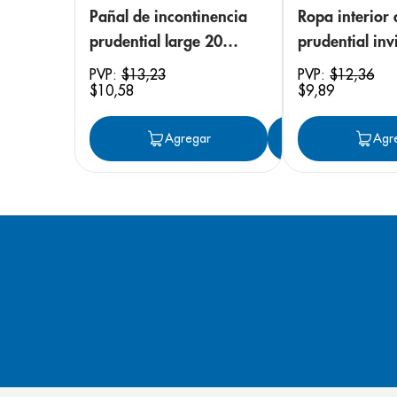
Pañal de incontinencia
Ropa interior 
prudential large 20
prudential invi
unidades
small/medium
PVP:
$
13
,
23
PVP:
$
12
,
36
$
10
,
58
$
9
,
89
unidades
Agregar
Agregar
Agr