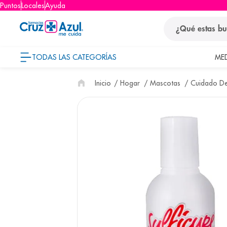
Puntos
Locales
Ayuda
¿Qué estas busca
TODAS LAS CATEGORÍAS
ME
términos
Hogar
Mascotas
Cuidado De
1
.
protector so
2
.
pañales
3
.
eucerin
4
.
cerave
5
.
nivea
6
.
shampoo
7
.
bioderma
8
.
panolini