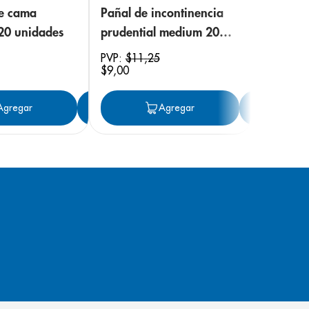
de cama
Pañal de incontinencia
 20 unidades
prudential medium 20
unidades
PVP:
$
11
,
25
$
9
,
00
ar
Agregar
Agregar
Agregar
Ag