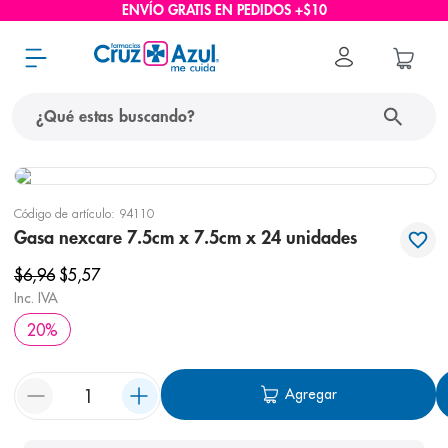
ENVÍO GRATIS EN PEDIDOS +$10
¿Qué estas buscando?
términos más buscados
Código de artículo
:
94110
1
.
protector solar
Gasa nexcare 7.5cm x 7.5cm x 24 unidades
2
.
pañales
$
6
,
96
$
5
,
57
3
.
eucerin
Inc. IVA
20
%
4
.
cerave
5
.
nivea
Agregar
6
.
bioderma
7
.
shampoo