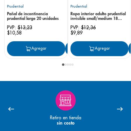
Prudential
Prudential
Pañal de incontinencia
Ropa interior adulto prudential
prudential large 20 unidades
invisible small/medium 18
unidades
PVP:
$
13
,
23
PVP:
$
12
,
36
$
10
,
58
$
9
,
89
Agregar
Agregar
Agregar
Retiro en tienda
sin costo