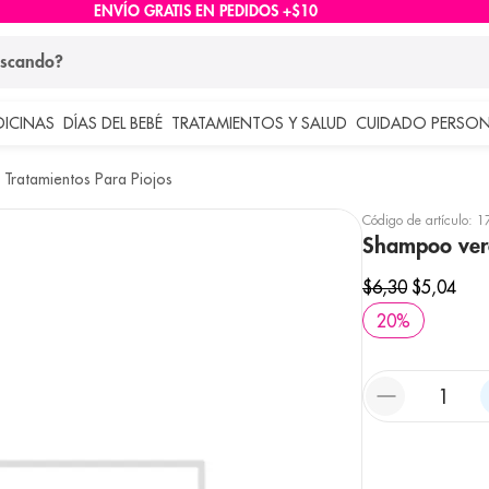
ENVÍO GRATIS EN PEDIDOS +$10
ndo?
DICINAS
DÍAS DEL BEBÉ
TRATAMIENTOS Y SALUD
CUIDADO PERSON
 más buscados
Tratamientos Para Piojos
lar
Código de artículo
:
1
Shampoo ver
$
6
,
30
$
5
,
04
20
%