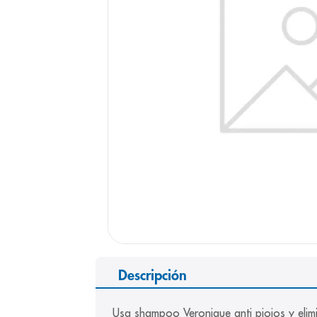
9
.
panolini
10
.
prueba emb
Descripción
Usa shampoo Veronique anti piojos y elimin