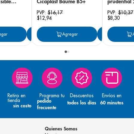
sible
Cicaplast Baume B5+
prudential
 18
PVP:
$
16
,
17
PVP:
$
10
,
37
$
12
,
94
$
8
,
30
egar
Agregar
Agregar
Agreg
Retiro en
Programa tu
Descuentos
Envíos en
tienda
pedido
todos los días
60 minutos
sin costo
frecuente
Quienes Somos