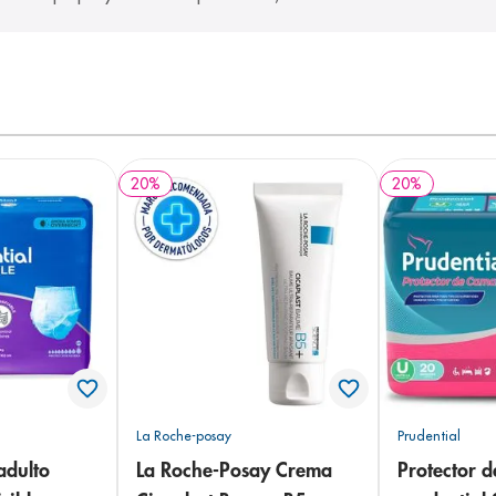
20
%
20
%
La Roche-posay
Prudential
adulto
La Roche-Posay Crema
Protector 