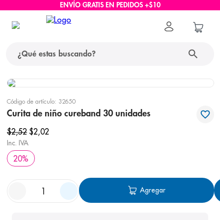
ENVÍO GRATIS EN PEDIDOS +$10
¿Qué estas buscando?
términos más buscados
Código de artículo
:
32650
1
.
protector solar
Curita de niño cureband 30 unidades
2
.
pañales
$
2
,
52
$
2
,
02
Inc. IVA
3
.
eucerin
20
%
4
.
cerave
5
.
nivea
Agregar
6
.
shampoo
7
.
bioderma