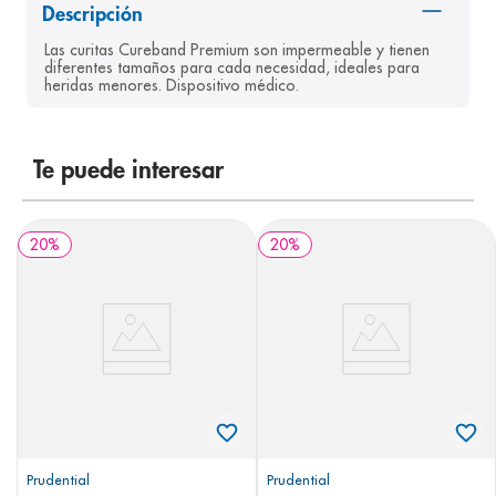
Descripción
8
.
panolini
Las curitas Cureband Premium son impermeable y tienen 
9
.
pediasure
diferentes tamaños para cada necesidad, ideales para 
heridas menores. Dispositivo médico.
10
.
prueba embarazo
Te puede interesar
20
%
20
%
Prudential
Prudential