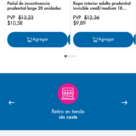
Pañal de incontinencia
Ropa interior adulto prudential
prudential large 20 unidades
invisible small/medium 18
unidades
PVP:
$
13
,
23
PVP:
$
12
,
36
$
10
,
58
$
9
,
89
Agregar
Agregar
Agregar
Retiro en tienda
sin costo