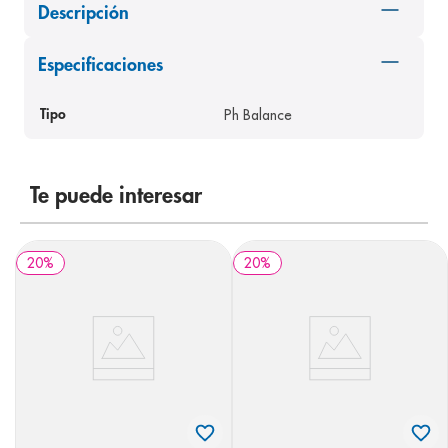
Descripción
8
.
panolini
9
.
pediasure
Especificaciones
10
.
prueba embarazo
Ph Balance
Tipo
Te puede interesar
20
%
20
%