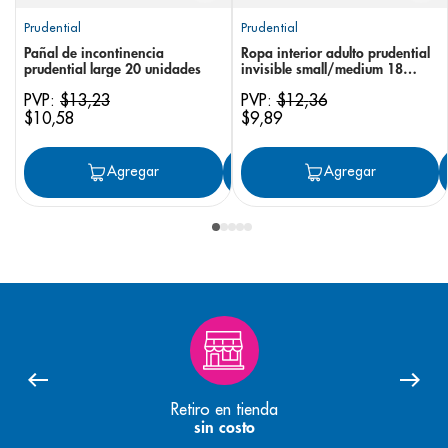
Prudential
Prudential
Pañal de incontinencia
Ropa interior adulto prudential
prudential large 20 unidades
invisible small/medium 18
unidades
PVP:
$
13
,
23
PVP:
$
12
,
36
$
10
,
58
$
9
,
89
Agregar
Agregar
Agregar
Retiro en tienda
sin costo