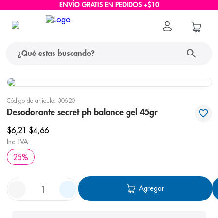
ENVÍO GRATIS EN PEDIDOS +$10
¿Qué estas buscando?
términos más buscados
Código de artículo
:
30620
1
.
protector solar
Desodorante secret ph balance gel 45gr
2
.
pañales
$
6
,
21
$
4
,
66
Inc. IVA
3
.
eucerin
25
%
4
.
cerave
5
.
nivea
Agregar
6
.
shampoo
7
.
bioderma