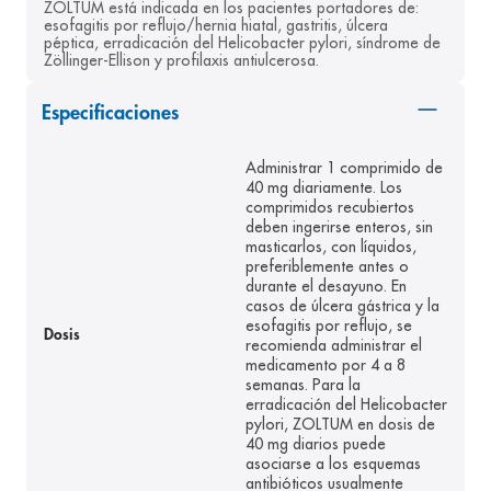
ZOLTUM está indicada en los pacientes portadores de: 
8
.
panolini
esofagitis por reflujo/hernia hiatal, gastritis, úlcera 
péptica, erradicación del Helicobacter pylori, síndrome de 
Zöllinger-Ellison y profilaxis antiulcerosa.
9
.
pediasure
10
.
desodorante
Especificaciones
Administrar 1 comprimido de
40 mg diariamente. Los
comprimidos recubiertos
deben ingerirse enteros, sin
masticarlos, con líquidos,
preferiblemente antes o
durante el desayuno. En
casos de úlcera gástrica y la
esofagitis por reflujo, se
Dosis
recomienda administrar el
medicamento por 4 a 8
semanas. Para la
erradicación del Helicobacter
pylori, ZOLTUM en dosis de
40 mg diarios puede
asociarse a los esquemas
antibióticos usualmente