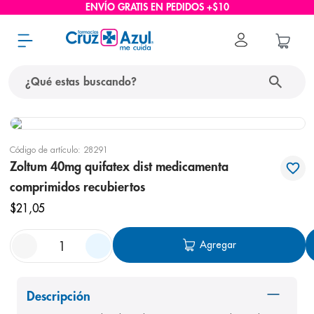
ENVÍO GRATIS EN PEDIDOS +$10
¿Qué estas buscando?
términos más buscados
Código de artículo
:
28291
1
.
protector solar
Zoltum 40mg quifatex dist medicamenta
2
.
pañales
comprimidos recubiertos
3
.
eucerin
$
21
,
05
4
.
cerave
Agregar
5
.
nivea
6
.
shampoo
Descripción
7
.
bioderma