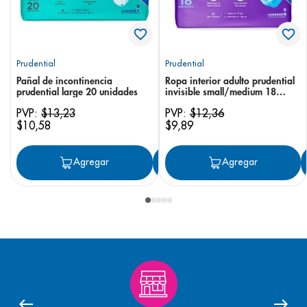
Prudential
Prudential
Pañal de incontinencia
Ropa interior adulto prudential
prudential large 20 unidades
invisible small/medium 18
unidades
PVP:
$
13
,
23
PVP:
$
12
,
36
$
10
,
58
$
9
,
89
Agregar
Agregar
Agregar