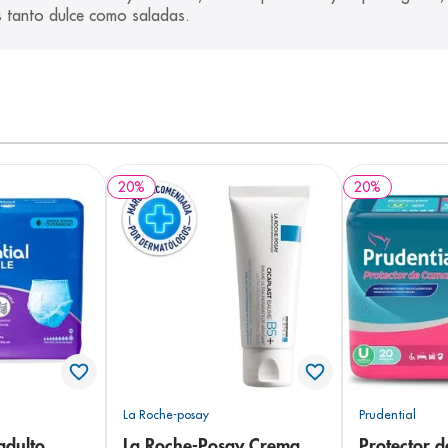
s tanto dulce como saladas.
20
%
20
%
La Roche-posay
Prudential
adulto
La Roche-Posay Crema
Protector 