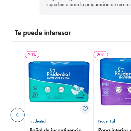
ingrediente para la preparación de receta
Te puede interesar
20
%
20
%
Prudential
Prudential
Pañal de incontinencia
Ropa interior 