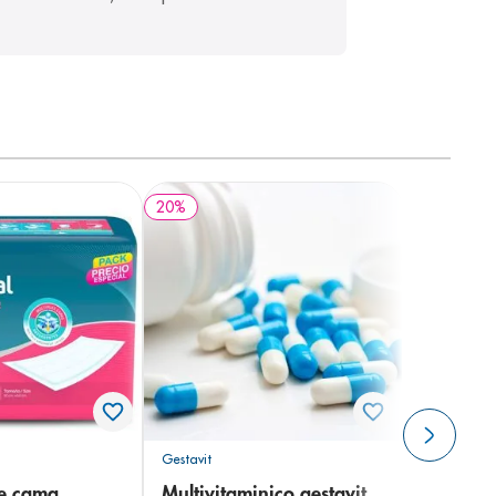
20
%
Gestavit
de cama
Multivitaminico gestavit