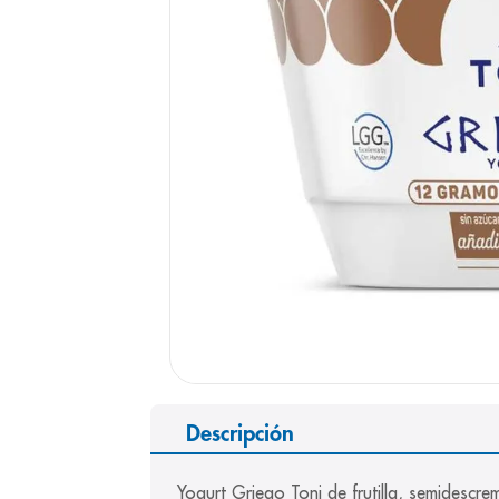
9
.
pediasure
10
.
panolini
Descripción
Yogurt Griego Toni de frutilla, semides