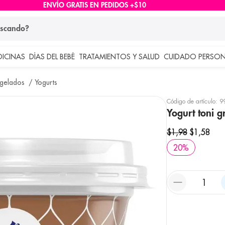
ENVÍO GRATIS EN PEDIDOS +$10
ndo?
DICINAS
DÍAS DEL BEBÉ
TRATAMIENTOS Y SALUD
CUIDADO PERSON
 más buscados
ngelados
Yogurts
lar
Código de artículo
:
9
Yogurt toni g
$
1
,
98
$
1
,
58
20
%
e