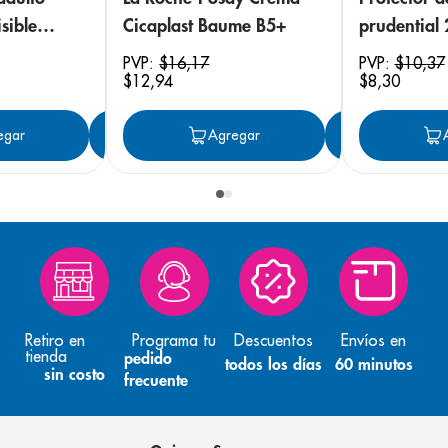
sible
Cicaplast Baume B5+
prudential
 18
PVP:
$
16
,
17
PVP:
$
10
,
37
$
12
,
94
$
8
,
30
egar
Agregar
Agregar
Agreg
Retiro en
Programa tu
Descuentos
Envíos en
tienda
pedido
todos los días
60 minutos
sin costo
frecuente