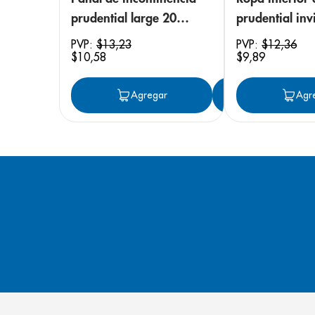
prudential large 20
prudential invi
unidades
small/medium
PVP:
$
13
,
23
PVP:
$
12
,
36
$
10
,
58
$
9
,
89
unidades
Agregar
Agregar
Agr