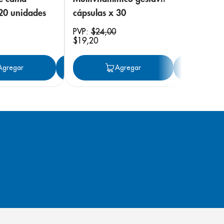
 20 unidades
cápsulas x 30
PVP:
$
24
,
00
$
19
,
20
ar
Agregar
Agregar
Agregar
Ag