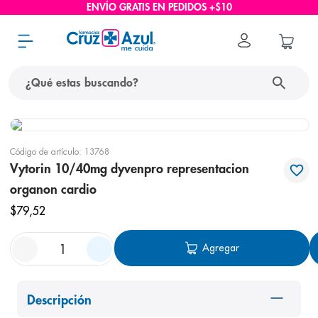
ENVÍO GRATIS EN PEDIDOS +$10
¿Qué estas buscando?
términos más buscados
Código de artículo
:
13768
1
.
protector solar
Vytorin 10/40mg dyvenpro representacion
2
.
pañales
organon cardio
3
.
eucerin
$
79
,
52
4
.
cerave
Agregar
5
.
nivea
6
.
bioderma
Descripción
7
.
shampoo