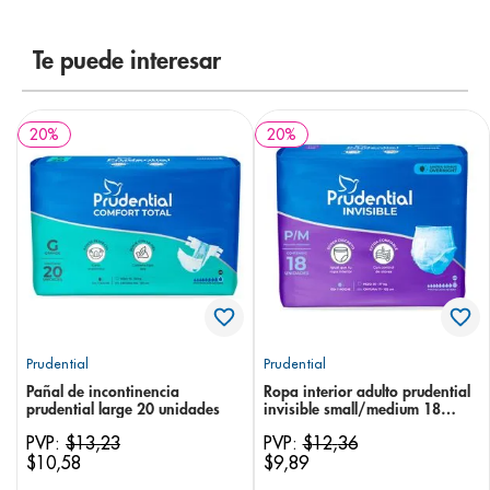
8
.
pediasure
Te puede interesar
9
.
panolini
10
.
prueba embarazo
20
%
20
%
Prudential
Prudential
Pañal de incontinencia
Ropa interior adulto prudential
prudential large 20 unidades
invisible small/medium 18
unidades
PVP:
$
13
,
23
PVP:
$
12
,
36
$
10
,
58
$
9
,
89