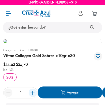
ENVÍO GRATIS EN PEDIDOS +$10
¿Qué estas buscando?
términos más buscados
Código de artículo
:
110248
1
.
protector solar
Vittae Collagen Gold Sobres x10gr x30
2
.
pañales
$
44
,
63
$
35
,
70
3
.
eucerin
Inc. IVA
20
%
4
.
cerave
5
.
nivea
Agregar
6
.
shampoo
7
.
bioderma