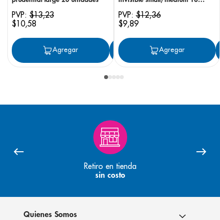
unidades
PVP:
$
13
,
23
PVP:
$
12
,
36
$
10
,
58
$
9
,
89
Agregar
Agregar
Agregar
Retiro en tienda
sin costo
Quienes Somos