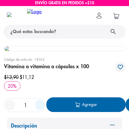
ENVÍO GRATIS EN PEDIDOS +$10
¿Qué estas buscando?
términos más buscados
Código de artículo
:
14162
1
.
protector solar
Vitamina a vitamina a cápsulas x 100
2
.
pañales
$
13
,
90
$
11
,
12
3
.
eucerin
20
%
4
.
cerave
Agregar
5
.
nivea
6
.
shampoo
7
.
bioderma
Descripción