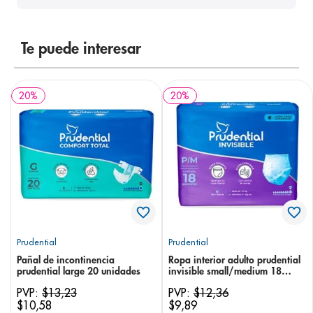
8
.
panolini
9
.
pediasure
Te puede interesar
10
.
desodorante
20
%
20
%
Prudential
Prudential
Pañal de incontinencia
Ropa interior adulto prudential
prudential large 20 unidades
invisible small/medium 18
unidades
PVP:
$
13
,
23
PVP:
$
12
,
36
$
10
,
58
$
9
,
89