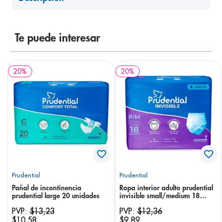
8
.
panolini
9
.
pediasure
Te puede interesar
10
.
desodorante
20
%
20
%
Prudential
Prudential
Pañal de incontinencia
Ropa interior adulto prudential
prudential large 20 unidades
invisible small/medium 18
unidades
PVP:
$
13
,
23
PVP:
$
12
,
36
$
10
,
58
$
9
,
89