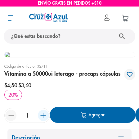
ENVÍO GRATIS EN PEDIDOS +$10
¿Qué estas buscando?
términos más buscados
Código de artículo
:
32711
1
.
protector solar
Vitamina a 50000ui leterago - procaps cápsulas
2
.
pañales
$
4
,
50
$
3
,
60
3
.
eucerin
20
%
4
.
cerave
5
.
nivea
Agregar
6
.
shampoo
7
.
bioderma
Descripción