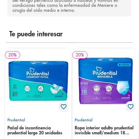
del vértigo periférico asociado a náuseas y vómitos en 
condiciones tales como la enfermeadad de Meniere o 
8
.
panolini
cirugía del oído medio e interno.
9
.
pediasure
10
.
desodorante
Te puede interesar
20
%
20
%
Prudential
Prudential
Pañal de incontinencia
Ropa interior adulto prudential
prudential large 20 unidades
invisible small/medium 18
unidades