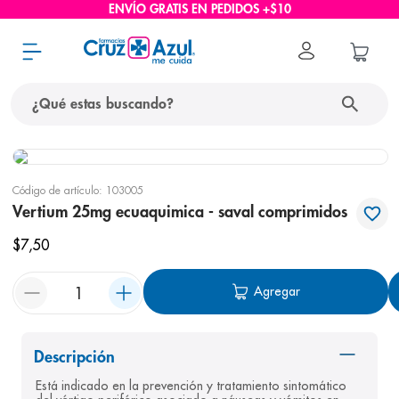
ENVÍO GRATIS EN PEDIDOS +$10
¿Qué estas buscando?
términos más buscados
Código de artículo
:
103005
1
.
protector solar
Vertium 25mg ecuaquimica - saval comprimidos
2
.
pañales
$
7
,
50
3
.
eucerin
Agregar
4
.
cerave
5
.
nivea
6
.
shampoo
Descripción
Está indicado en la prevención y tratamiento sintomático 
7
.
bioderma