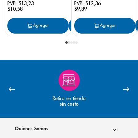
PVP:
$
13
,
23
PVP:
$
12
,
36
$
10
,
58
$
9
,
89
Agregar
Agregar
Agregar
Retiro en tienda
sin costo
Quienes Somos