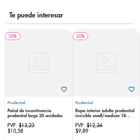
8
.
panolini
Te puede interesar
9
.
pediasure
10
.
prueba embarazo
20
%
20
%
Prudential
Prudential
Pañal de incontinencia
Ropa interior adulto prudential
prudential large 20 unidades
invisible small/medium 18
unidades
PVP:
$
13
,
23
PVP:
$
12
,
36
$
10
,
58
$
9
,
89