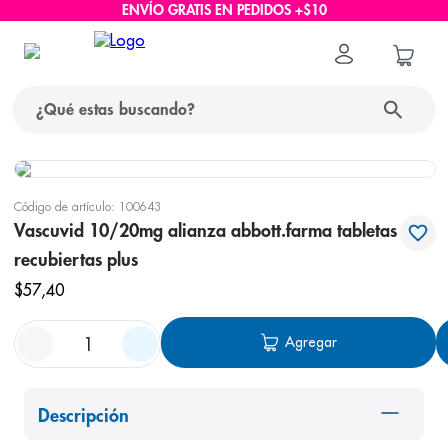
ENVÍO GRATIS EN PEDIDOS +$10
¿Qué estas buscando?
términos más buscados
Código de artículo
:
100643
1
.
protector solar
Vascuvid 10/20mg alianza abbott.farma tabletas
recubiertas plus
2
.
pañales
$
57
,
40
3
.
eucerin
4
.
cerave
Agregar
5
.
nivea
6
.
shampoo
Descripción
7
.
bioderma