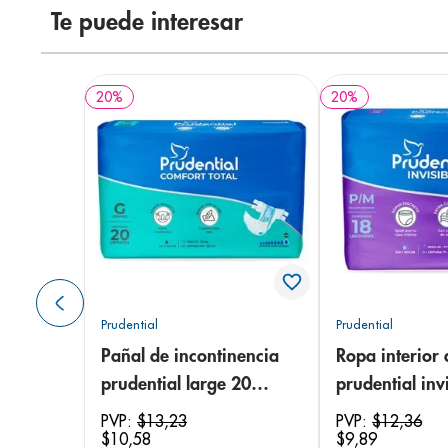
Te puede interesar
20
%
20
%
Prudential
Prudential
Pañal de incontinencia
Ropa interior 
prudential large 20
prudential invi
unidades
small/medium
PVP:
$
13
,
23
PVP:
$
12
,
36
$
10
,
58
$
9
,
89
unidades