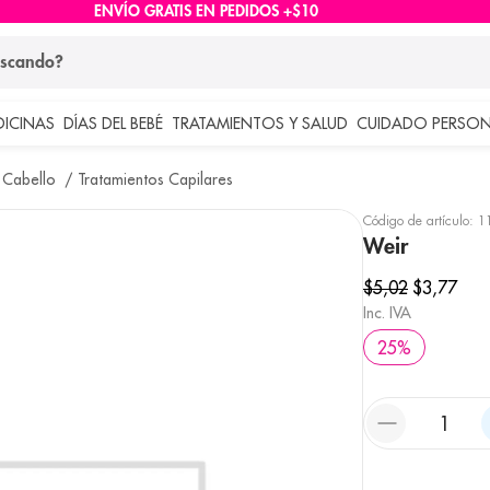
ENVÍO GRATIS EN PEDIDOS +$10
ndo?
DICINAS
DÍAS DEL BEBÉ
TRATAMIENTOS Y SALUD
CUIDADO PERSON
 más buscados
 Cabello
Tratamientos Capilares
lar
Código de artículo
:
1
Weir
$
5
,
02
$
3
,
77
Inc. IVA
25
%