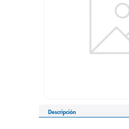
9
.
pediasure
10
.
desodorant
Descripción