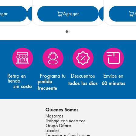
egar
Agregar
Agregar
Agreg
Retiro en
Programa tu
Descuentos
Envíos en
tienda
pedido
todos los días
60 minutos
sin costo
frecuente
Quienes Somos
Nosotros
Trabaja con nosotros
Grupo Difare
Locales
Términos y Condiciones