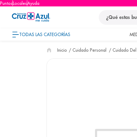
Puntos
Locales
Ayuda
¿Qué estas busca
TODAS LAS CATEGORÍAS
ME
términos
Cuidado Personal
Cuidado Del
1
.
protector so
2
.
pañales
3
.
eucerin
4
.
cerave
5
.
nivea
6
.
shampoo
7
.
bioderma
8
.
panolini