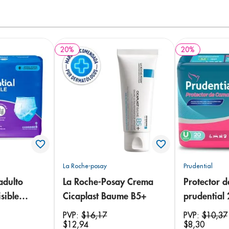
20
%
20
%
La Roche-posay
Prudential
adulto
La Roche-Posay Crema
Protector 
sible
Cicaplast Baume B5+
prudential
 18
PVP:
$
16
,
17
PVP:
$
10
,
37
$
12
,
94
$
8
,
30