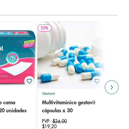
20
%
Gestavit
de cama
Multivitaminico gestavit
 20 unidades
cápsulas x 30
PVP:
$
24
,
00
$
19
,
20