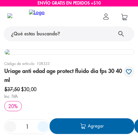
ENVÍO GRATIS EN PEDIDOS +$10
¿Qué estas buscando?
términos más buscados
Código de artículo
:
108333
1
.
protector solar
Uriage anti edad age protect fluido dia fps 30 40
ml
2
.
pañales
$
37
,
50
$
30
,
00
3
.
eucerin
Inc. IVA
4
.
cerave
20
%
5
.
nivea
6
.
bioderma
Agregar
7
.
shampoo