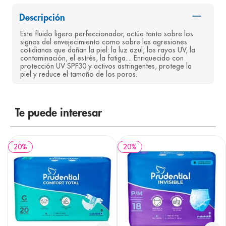
8
.
pediasure
Descripción
9
.
panolini
Este fluido ligero perfeccionador, actúa tanto sobre los 
signos del envejecimiento como sobre las agresiones 
10
.
prueba embarazo
cotidianas que dañan la piel: la luz azul, los rayos UV, la 
contaminación, el estrés, la fatiga.... Enriquecido con 
protección UV SPF30 y activos astringentes, protege la 
piel y reduce el tamaño de los poros.
Te puede interesar
20
%
20
%