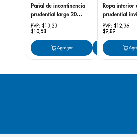
Pañal de incontinencia
Ropa interior 
prudential large 20
prudential invi
unidades
small/medium
PVP:
$
13
,
23
PVP:
$
12
,
36
$
10
,
58
$
9
,
89
unidades
Agregar
Agregar
Agr