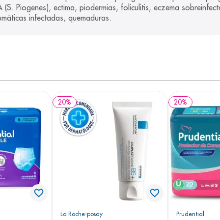
(S. Piogenes), ectima, piodermias, foliculitis, eczema sobreinfect
aumáticas infectadas, quemaduras.
20
%
20
%
La Roche-posay
Prudential