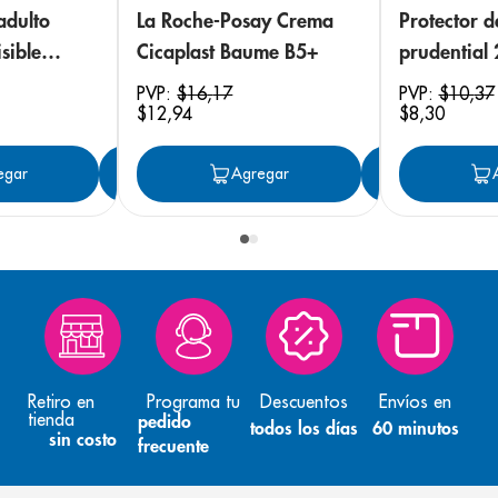
adulto
La Roche-Posay Crema
Protector 
sible
Cicaplast Baume B5+
prudential
 18
PVP:
$
16
,
17
PVP:
$
10
,
37
$
12
,
94
$
8
,
30
egar
Agregar
Agregar
Agreg
Retiro en
Programa tu
Descuentos
Envíos en
tienda
pedido
todos los días
60 minutos
sin costo
frecuente