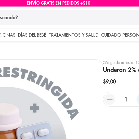
ENVÍO GRATIS EN PEDIDOS +$10
ndo?
DICINAS
DÍAS DEL BEBÉ
TRATAMIENTOS Y SALUD
CUIDADO PERSON
 más buscados
lar
Código de artículo
:
1
Underan 2% e
$
9
,
00