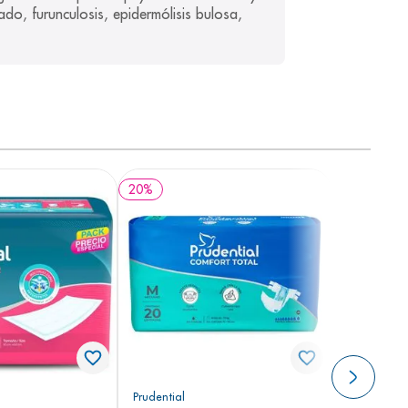
ado, furunculosis, epidermólisis bulosa, 
20
%
Prudential