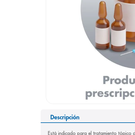
9
.
panolini
10
.
prueba emb
Descripción
Está indicado para el tratamiento tópico 