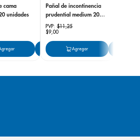
de cama
Pañal de incontinencia
 20 unidades
prudential medium 20
unidades
PVP:
$
11
,
25
$
9
,
00
ar
Agregar
Agregar
Agregar
Ag