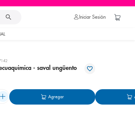
Iniciar Sesión
AL
7142
cuaquimica - saval ungüento
Agregar