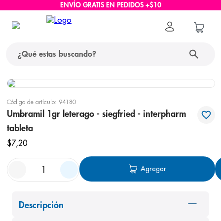
ENVÍO GRATIS EN PEDIDOS +$10
¿Qué estas buscando?
términos más buscados
Código de artículo
:
94180
1
.
protector solar
Umbramil 1gr leterago - siegfried - interpharm
tableta
2
.
pañales
$
7
,
20
3
.
eucerin
4
.
cerave
Agregar
5
.
nivea
6
.
bioderma
Descripción
7
.
shampoo