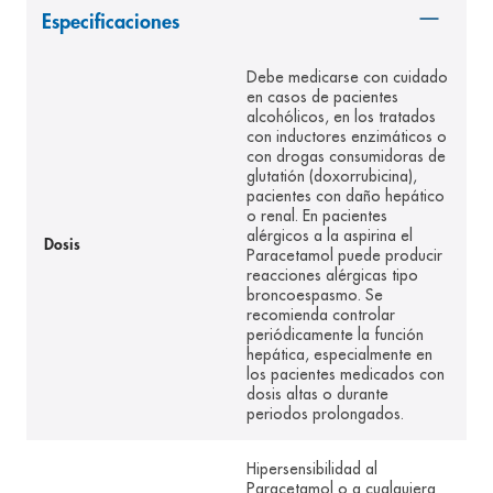
Especificaciones
8
.
pediasure
9
.
panolini
Debe medicarse con cuidado
en casos de pacientes
10
.
prueba embarazo
alcohólicos, en los tratados
con inductores enzimáticos o
con drogas consumidoras de
glutatión (doxorrubicina),
pacientes con daño hepático
o renal. En pacientes
alérgicos a la aspirina el
Dosis
Paracetamol puede producir
reacciones alérgicas tipo
broncoespasmo. Se
recomienda controlar
periódicamente la función
hepática, especialmente en
los pacientes medicados con
dosis altas o durante
periodos prolongados.
Hipersensibilidad al
Paracetamol o a cualquiera