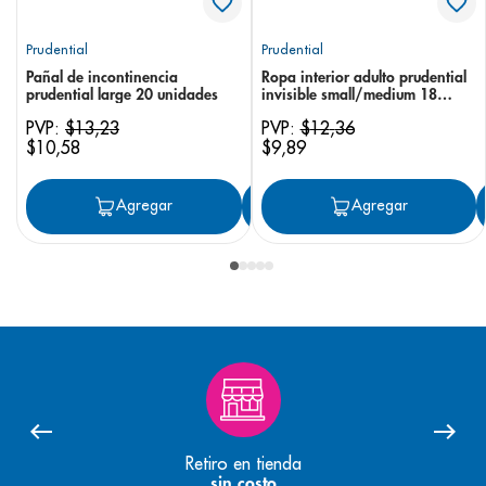
Prudential
Prudential
Pañal de incontinencia
Ropa interior adulto prudential
prudential large 20 unidades
invisible small/medium 18
unidades
PVP:
$
13
,
23
PVP:
$
12
,
36
$
10
,
58
$
9
,
89
Agregar
Agregar
Agregar
Retiro en tienda
sin costo