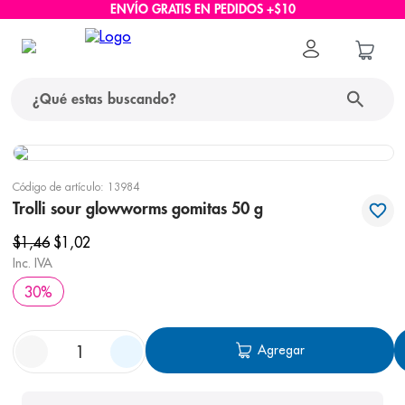
ENVÍO GRATIS EN PEDIDOS +$10
¿Qué estas buscando?
términos más buscados
Código de artículo
:
13984
1
.
protector solar
Trolli sour glowworms gomitas 50 g
2
.
pañales
$
1
,
46
$
1
,
02
Inc. IVA
3
.
eucerin
30
%
4
.
cerave
5
.
nivea
Agregar
6
.
shampoo
7
.
bioderma