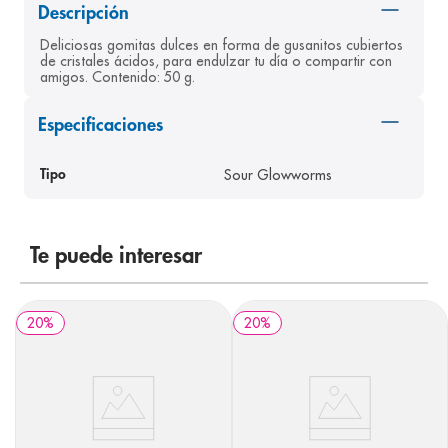
Descripción
8
.
panolini
Deliciosas gomitas dulces en forma de gusanitos cubiertos 
9
.
pediasure
de cristales ácidos, para endulzar tu día o compartir con 
amigos. Contenido: 50 g.
10
.
prueba embarazo
Especificaciones
Sour Glowworms
Tipo
Te puede interesar
20
%
20
%