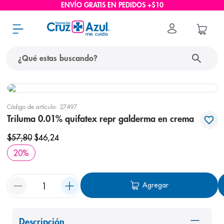
ENVÍO GRATIS EN PEDIDOS +$10
¿Qué estas buscando?
términos más buscados
Código de artículo
:
27497
1
.
protector solar
Triluma 0.01% quifatex repr galderma en crema
2
.
pañales
$
57
,
80
$
46
,
24
3
.
eucerin
20
%
4
.
cerave
5
.
nivea
Agregar
6
.
bioderma
7
.
shampoo
Descripción