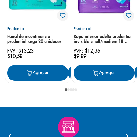
Prudential
Prudential
Pañal de incontinencia
Ropa interior adulto prudential
prudential large 20 unidades
invisible small/medium 18
unidades
PVP:
$
13
,
23
PVP:
$
12
,
36
$
10
,
58
$
9
,
89
Agregar
Agregar
Agregar