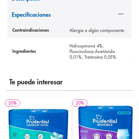
8
.
desodorante
Especificaciones
9
.
pediasure
10
.
panolini
Alergia a algún componente.
Contraindicaciones
Hidroquinona 4%,
Fluocinolona Acetónido
Ingredientes
0,01%, Tretinoína 0,05%.
Te puede interesar
20
%
20
%