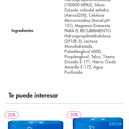
(100000 MPAS), Silicio
Dióxido coloidal anhidro
(Aerosil200), Celulosa
Microcristalina (Avicel pH-
101), Magnesio Estearato
PARA EL RECUBRIMIENTO:
Ingredientes
Hidroxipropilmetilcelulosa
(2910E-5), Lactosa
Monohidratada,
Polietilenglicol 6000,
Propilenglicol, Talco, Titanio
Dióxido E-171, Hierro Óxido
Amarillo E-172, Agua
Purificada.
Te puede interesar
20
%
20
%