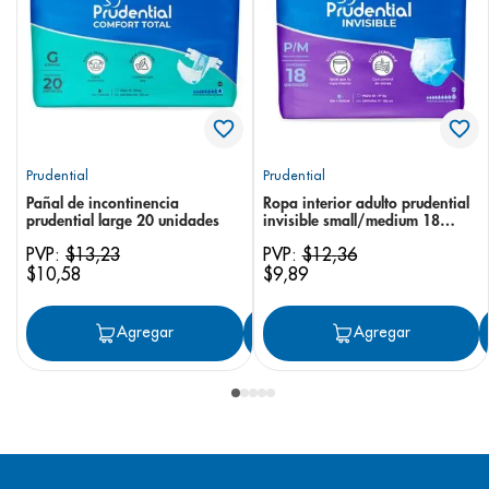
Prudential
Prudential
Pañal de incontinencia
Ropa interior adulto prudential
prudential large 20 unidades
invisible small/medium 18
unidades
PVP:
$
13
,
23
PVP:
$
12
,
36
$
10
,
58
$
9
,
89
Agregar
Agregar
Agregar