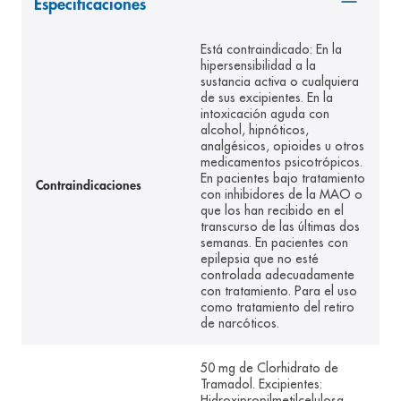
Especificaciones
8
.
pediasure
Está contraindicado: En la
9
.
panolini
hipersensibilidad a la
sustancia activa o cualquiera
10
.
prueba embarazo
de sus excipientes. En la
intoxicación aguda con
alcohol, hipnóticos,
analgésicos, opioides u otros
medicamentos psicotrópicos.
En pacientes bajo tratamiento
Contraindicaciones
con inhibidores de la MAO o
que los han recibido en el
transcurso de las últimas dos
semanas. En pacientes con
epilepsia que no esté
controlada adecuadamente
con tratamiento. Para el uso
como tratamiento del retiro
de narcóticos.
50 mg de Clorhidrato de
Tramadol. Excipientes:
Hidroxipropilmetilcelulosa