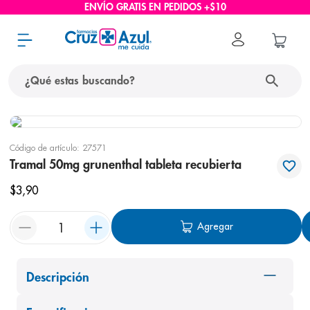
ENVÍO GRATIS EN PEDIDOS +$10
¿Qué estas buscando?
términos más buscados
Código de artículo
:
27571
1
.
protector solar
Tramal 50mg grunenthal tableta recubierta
2
.
pañales
$
3
,
90
3
.
eucerin
Agregar
4
.
cerave
5
.
nivea
6
.
shampoo
Descripción
7
.
bioderma