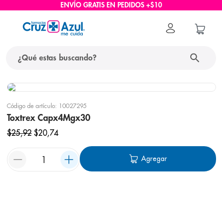
ENVÍO GRATIS EN PEDIDOS +$10
Código de artículo
:
10027295
Toxtrex Capx4Mgx30
$
25
,
92
$
20
,
74
Agregar