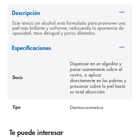
8
.
pediasure
Descripción
9
.
panolini
Este tónico sin alcohol está formulado para promover una 
piel más brillante y uniforme, reduciendo la apariencia de 
10
.
prueba embarazo
opacidad, tono desigual y poros dilatados.
Especificaciones
Dispensar en un algodón y
pasar suavemente sobre el
rostro, o aplicar
Dosis
directamente en las palmas y
presionar sobre la piel hasta
su total absorción
Dermocosmetica
Tipo
Te puede interesar