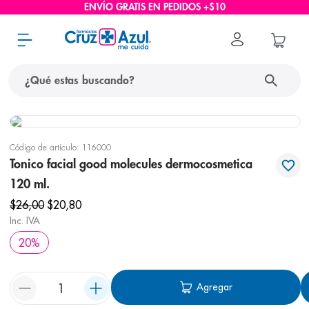
ENVÍO GRATIS EN PEDIDOS +$10
¿Qué estas buscando?
términos más buscados
Código de artículo
:
116000
1
.
protector solar
Tonico facial good molecules dermocosmetica
2
.
pañales
120 ml.
3
.
eucerin
$
26
,
00
$
20
,
80
Inc. IVA
4
.
cerave
20
%
5
.
nivea
6
.
shampoo
Agregar
7
.
bioderma