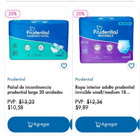
20
%
20
%
Prudential
Prudential
Pañal de incontinencia
Ropa interior adulto prudential
prudential large 20 unidades
invisible small/medium 18
unidades
PVP:
$
13
,
23
PVP:
$
12
,
36
$
10
,
58
$
9
,
89
Agregar
Agregar
Agregar