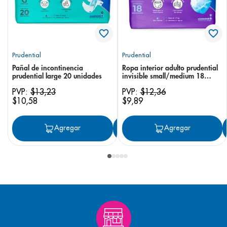
Prudential
Prudential
Pañal de incontinencia
Ropa interior adulto prudential
prudential large 20 unidades
invisible small/medium 18
unidades
PVP:
$
13
,
23
PVP:
$
12
,
36
$
10
,
58
$
9
,
89
Agregar
Agregar
Agregar