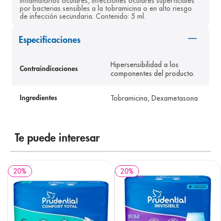
inflamatorios oculares, infecciones oculares superficiales 
por bacterias sensibles a la tobramicina o en alto riesgo 
8
.
panolini
de infección secundaria. Contenido: 5 ml.
9
.
pediasure
Especificaciones
10
.
desodorante
Hipersensibilidad a los
Contraindicaciones
componentes del producto.
Tobramicina, Dexametasona.
Ingredientes
Te puede interesar
20
%
20
%