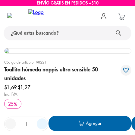
ENVÍO GRATIS EN PEDIDOS +$10
¿Qué estas buscando?
términos más buscados
Código de artículo
:
98221
1
.
protector solar
Toallita húmeda nappis ultra sensible 50
unidades
2
.
pañales
$
1
,
69
$
1
,
27
3
.
eucerin
Inc. IVA
4
.
cerave
25
%
5
.
nivea
6
.
shampoo
Agregar
7
.
bioderma