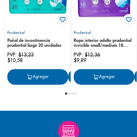
Prudential
Prudential
Pañal de incontinencia
Ropa interior adulto prudential
prudential large 20 unidades
invisible small/medium 18
unidades
PVP:
$
13
,
23
PVP:
$
12
,
36
$
10
,
58
$
9
,
89
Agregar
Agregar
Agregar