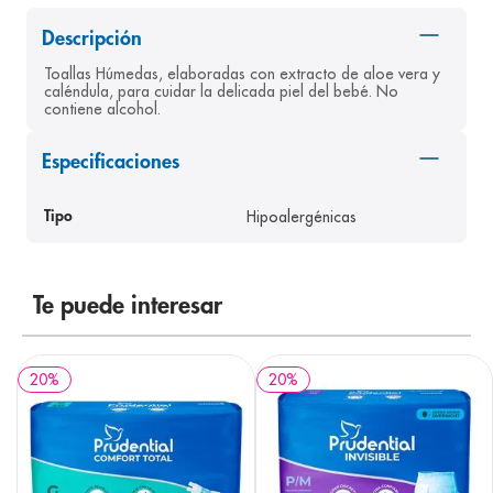
8
.
pediasure
Descripción
9
.
panolini
Toallas Húmedas, elaboradas con extracto de aloe vera y 
caléndula, para cuidar la delicada piel del bebé. No 
10
.
prueba embarazo
contiene alcohol.
Especificaciones
Hipoalergénicas
Tipo
Te puede interesar
20
%
20
%