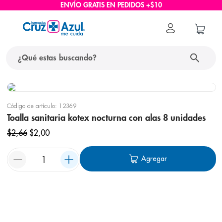
ENVÍO GRATIS EN PEDIDOS +$10
Código de artículo
:
12369
Toalla sanitaria kotex nocturna con alas 8 unidades
$
2
,
66
$
2
,
00
Agregar