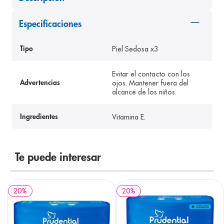
8
.
desodorante
Especificaciones
9
.
pediasure
10
.
panolini
Piel Sedosa x3
Tipo
Evitar el contacto con los
ojos. Mantener fuera del
Advertencias
alcance de los niños.
Vitamina E.
Ingredientes
Te puede interesar
20
%
20
%