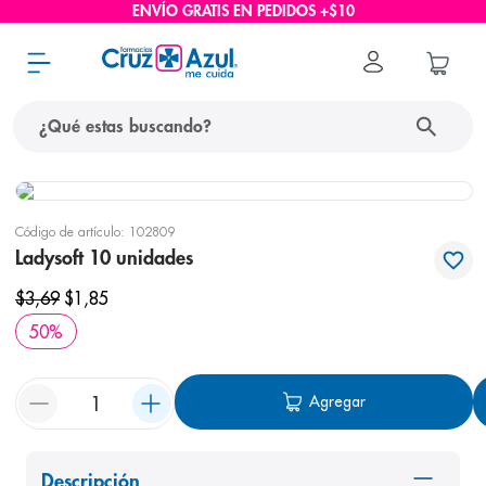
ENVÍO GRATIS EN PEDIDOS +$10
¿Qué estas buscando?
términos más buscados
Código de artículo
:
102809
1
.
protector solar
Ladysoft 10 unidades
2
.
pañales
$
3
,
69
$
1
,
85
3
.
eucerin
50
%
4
.
cerave
5
.
nivea
Agregar
6
.
bioderma
7
.
shampoo
Descripción