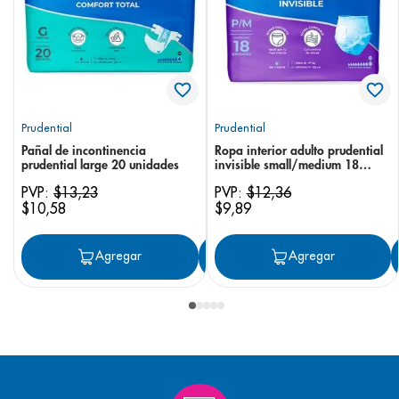
Prudential
Prudential
Pañal de incontinencia
Ropa interior adulto prudential
prudential large 20 unidades
invisible small/medium 18
unidades
PVP:
$
13
,
23
PVP:
$
12
,
36
$
10
,
58
$
9
,
89
Agregar
Agregar
Agregar